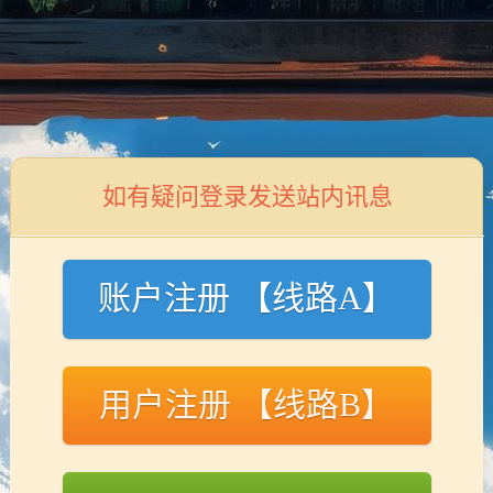
首页
关于我们
产品展示
如有疑问登录发送站内讯息
的良心新派回合制网游
账户注册 【线路A】
盛唐武侠为背景，主打
公平养成、策略回合、轻松社交
，八大特
用户注册 【线路B】
防御坦克
五大类型，适配所有战斗场景：