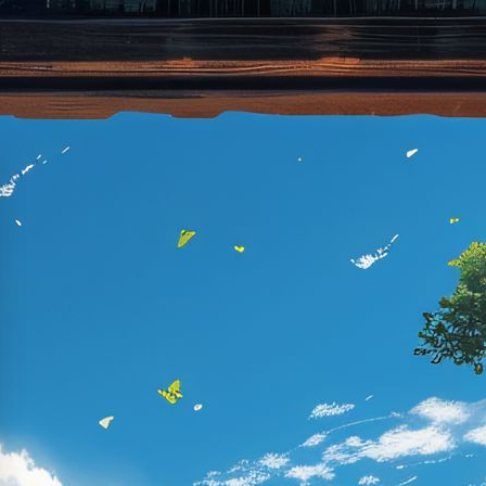
关于我们
联系我们
案例展示
新闻资讯
联系我们
新闻资讯
公司新闻
行业新闻
色门
联系信息