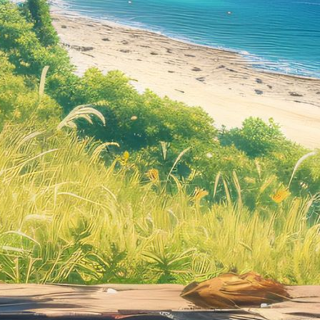
《桃花源记2》影盟
重阳宫（法术群伤核心）
法系群攻王者，
攻击数量最多（6 
暴，守尸能力强。挂机友好、伤害稳定，新手法系首选，日