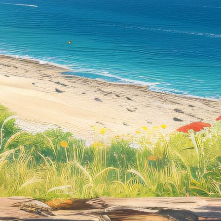
目标）
。"九重天火" 全屏秒怪，副本清场效率第一；"焚心决" 群
常、活动效率拉满。